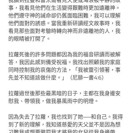
我讀到拉曼和雷米爾看見天使或海浪被平靜的故
事，我看見他們在生活變得艱難時更加遠離神。
他們遵守神的誡命卻仍舊面臨困難，我可以理解
他們面對的誘惑。當我重新研讀經文故事時，我
看見那些面對考驗時轉向神而非遠離祂的人，我
的眼睛被打開了。
拉蘿死後的許多問題都因為我的福音研讀而被解
答，我因此感到備受祝福。我找出照顧我的家庭
同時控制我的哀傷的方法，「我被靈引領著，事
先並不知道該做什麼。」（尼腓一書4:6）
拉蘿過世後那些最黑暗的日子，主都在我身邊安
慰我、帶領我，做我暴風雨中的明燈。
因為失去了拉蘿，我也找到了她──和自己。我得
到了新的理解，我知道慈愛的天父並不是因為想
刁難我或想要懲罰我才將我的女兒從我身邊帶