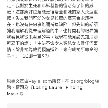
走。我對於
生死
和耶穌基督的復活有了新的感
激，這都應許拉蘿能更
復活
並和她的家人永遠重
聚。失去我們可愛的女兒拉蘿的痛苦會永遠存
在，也沒有任何事能彌補這缺陷，但先知的話語
讓我理解我從未理解過的事，也打開我的眼界讓
我看見我從未看見的事。我現在能見證先知尼腓
所寫下的話：「主決不命令人類兒女去做任何事
情，除非祂為他們預備道路，來完成祂所命令的
事。」（尼腓一書3:7）
原始文章由Vayle Isom所寫，在lds.org/blog張
貼，標題為《
Losing Laurel, Finding
Myself
》