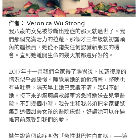
作者：
Veronica Wu Strong
我八歲的女兒被診斷出癌症的那天就過世了。我
們那個充滿活力的拉蘿、那個才三年級就初露頭
角的體操員，她從不錯失任何認識新朋友的機
會。直到她離開生命的幾天前都還好好的。
2017年十一月我們全家得了腸胃炎。拉蘿復原的
情況似乎最緩慢。睡覺前她的頭還痛著，整晚也
有些吐意。隔天早上她已意識不清，我叫不醒
她。接下來的癲癇讓救護車緊急將她送去兒童醫
院。不到幾個小時，我先生和我必須把全家都聚
集到這個甜美女孩的醫院床邊，好讓她可以在過
帷幕前感受到我們的愛。
醫生說這個病症叫做「急性淋巴性白血病」──這