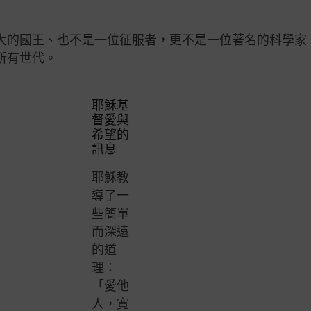
大的國王、也不是一位征服者，更不是一位著名的科學家
所有世代。
耶穌基
督愛與
希望的
訊息
耶穌教
導了一
些簡單
而深遠
的道
理：
「愛他
人，寬