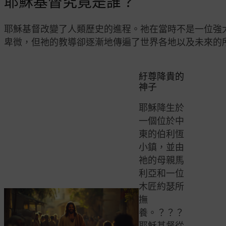
耶穌基督究竟是誰？
耶穌基督改變了人類歷史的進程。祂在當時不是一位強
卑微，但祂的教導卻逐漸地傳遍了世界各地以及未來的
紆尊降貴的
神子
耶穌降生於
一個位於中
東的伯利恆
小鎮，並由
祂的母親馬
利亞和一位
木匠約瑟所
撫
養。？？？
耶穌基督從