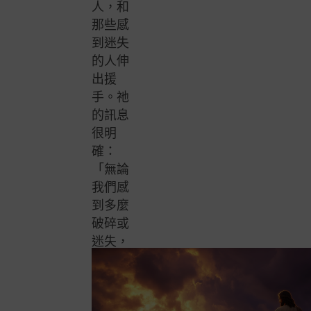
人，和
那些感
到迷失
的人伸
出援
手。祂
的訊息
很明
確：
「無論
我們感
到多麼
破碎或
迷失，
我們都
被神所
愛，我