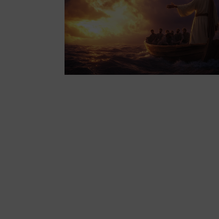
們都可
以找到
希
望。」