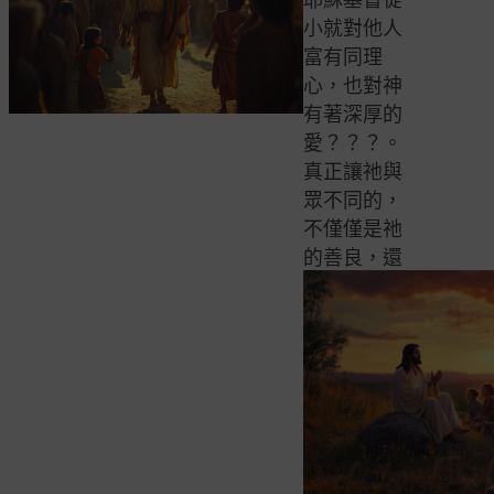
小就對他人
富有同理
心，也對神
有著深厚的
愛？？？。
真正讓祂與
眾不同的，
不僅僅是祂
的善良，還
有祂宣告自
己是神之子
的事實。