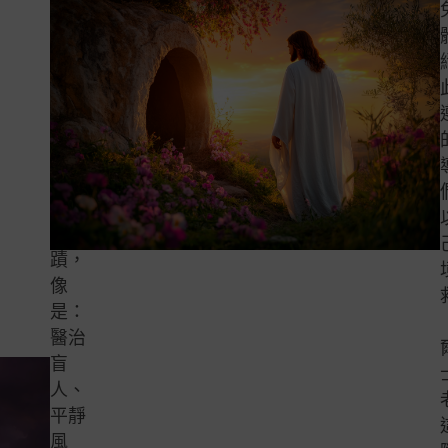
路。
我們
可以
從聖
經知
道祂
行了
許多
神
蹟，
像
是：
醫治
盲
人、
平靜
風