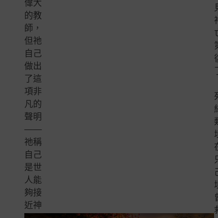
偉大
的教
師，
但祂
自己
做出
了這
項非
凡的
聲明
——
祂稱
自己
是世
人能
夠接
近神
的道