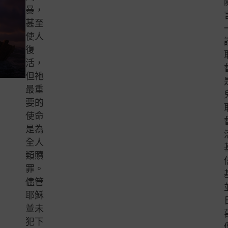
暴，
甚至
使人
復
活，
但祂
最重
要的
使命
是為
全人
類贖
罪。
儘管
耶穌
並未
犯下