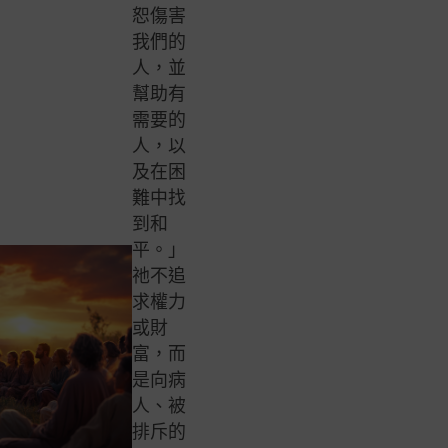
恕傷害
我們的
人，並
幫助有
需要的
人，以
及在困
難中找
到和
平。」
祂不追
求權力
或財
富，而
是向病
人、被
排斥的