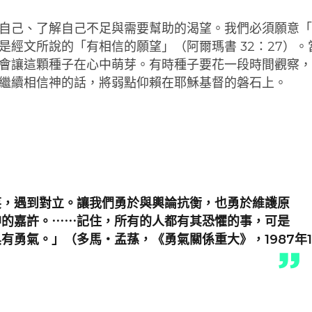
自己、了解自己不足與需要幫助的渴望。我們必須願意
經文所說的「有相信的願望」（阿爾瑪書 32：27）。
會讓這顆種子在心中萌芽。有時種子要花一段時間觀察
繼續相信神的話，將弱點仰賴在耶穌基督的磐石上。
笑，遇到對立。讓我們勇於與輿論抗衡，也勇於維護原
神的嘉許。⋯⋯記住，所有的人都有其恐懼的事，可是
有勇氣。」（多馬・孟蓀，《勇氣關係重大》，1987年