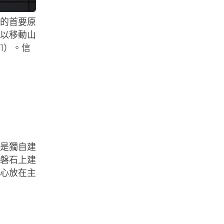
仰的首要原
可以移動山
1）。信
或是獨自建
「磐石上建
信心放在主