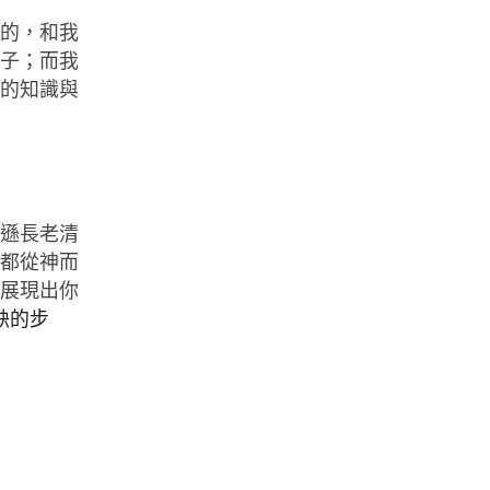
來的，和我
種子；而我
神的知識與
爾遜長老清
理都從神而
《展現出你
缺的步