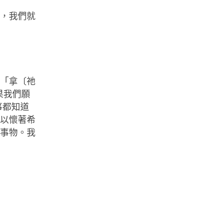
贖，我們就
擇「拿〔祂
果我們願
事都知道
所以懷著希
的事物。我