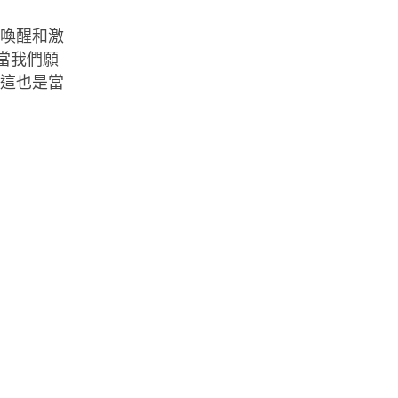
「喚醒和激
當我們願
，這也是當
1