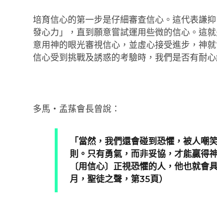
培育信心的第一步是仔細審查信心。這代表謙抑
發心力」，直到願意嘗試運用些微的信心。這就是
意用神的眼光審視信心，並虛心接受進步，神就
信心受到挑戰及誘惑的考驗時，我們是否有耐心
多馬・孟蓀會長曾說：
「當然，我們還會碰到恐懼，被人嘲
則。只有勇氣，而非妥協，才能贏得
〔用信心〕正視恐懼的人，他也就會具
月，聖徒之聲，第35頁）