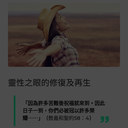
靈性之眼的修復及再生
「
因為許多
苦難
後
祝福
就來到。因此
日子一到，你們必被
冠以
許多
榮
耀
⋯⋯
」（
教義和聖約58：4
）