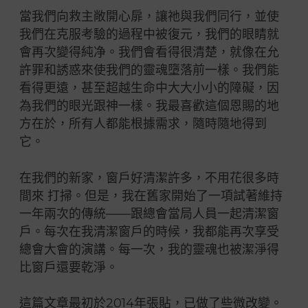
當我們向救主敞開心扉，讓
祂與我們同行
，並使
我們在克服考驗的過程中被復元，我們的眼睛就
會再次變得純净。我們會看得很清楚，就像在允
許罪和誘惑來使我們的靈魂墮落前一樣。我們能
看得更遠，甚至超越生命中大大小小的障礙，因
為我們的眼光跟神一樣。我最喜歡這個恩賜的地
方在於，所有人都能根據需求，隨時隨地得到
它。
在我們的新家，窗
戶
好清潔許多，不用花很多時
間來 打掃。但是，我在舊家開始了一項試著維持
一年兩次的傳統——跟總會當局人員一起清潔窗
戶
。每次在我清潔窗
戶
的時候，我都能再次享受
總會大會的演講。每一次，我的靈魂也被潔淨得
比窗
戶
還要乾淨。
這篇文章最初於2014年張貼，已做了些微改變。