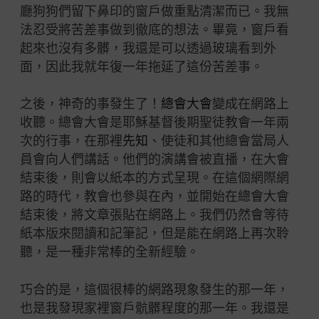
廳狗狗們留下鼻印的窗戶做重點清潔而已。我無
法忍受將苦差事做到徹底的想法。畢竟，窗戶看
起來也沒有多髒，我還是可以透過玻璃看到外
面，因此我就年復一年拖延了這份苦差事。
之後，神奇的事發生了！
總會大會
變成在網路上
收聽。總會大會是耶穌基督後期聖徒教會一年兩
次的行事，在那裡
先知
、使徒和其他總會當局人
員會向人們講話。他們的演講會被直播，在大會
結束後，則會以紙本的方式呈現。在這個網際網
路的時代，教會也參與在內，並開始在總會大會
結束後，將文章張貼在網路上。我們仍然會等待
紙本版來閱讀和記筆記，但是能在網路上再次聆
聽，是一種非常棒的全新經驗。
巧合的是，這個很棒的網路現象發生的那一年，
也是我發現家裡窗戶骯髒程度的那一年。我還是