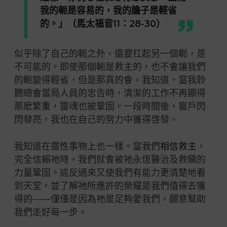
我的軛是容易的，我的膽子是輕省
的。」（馬太福音11：28-30）
似乎除了自己的軛之外，還要扛起另一個軛，是
不可能的。即使那個軛是救主的，也不會讓我們
的軛變得輕省，但是那真的會。我知道，當我聆
聽總會當局人員的忠告時，清潔的工作不再顯得
那麽繁重，靈魂也被鞏固。一段時間後，窗
戶
閃
閃發亮，我也在自己的努力中獲得啓發。
我知道在靈性事物上也一樣。當我們
相信救主
，
完全信賴
祂
時，我們就會被
祂
永恆醫治及救贖的
力量鞏固。這反過來又使我們有能力更清楚地看
到天堂，並了解
祂
所應許的榮耀是我們
值
得去獲
得的——僅僅是因為
祂
是足夠愛我們，願意幫助
我們走好每一步。