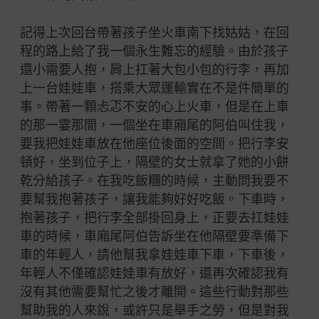
記得上次回台帶著孩子坐火車南下找姑姑，在回
程的路上給了我一個永生難忘的經驗。由於孩子
還小需要人抱，肩上扛著大包小包的行李，再加
上一台娃娃車，搭乘大眾運輸實在不是件簡單的
事。帶著一顆忐忑不安的心上火車，但是在上車
的那一霎那間，一個坐在車廂尾的阿伯叫住我，
要我把娃娃車放在他座位後面的空間。把行李安
頓好，坐到位子上，隔壁的女士就拿了她的小餅
乾分給孩子。在我吃飯糰的時候，主動問我要不
要幫我抱著孩子，讓我能夠好好吃飯。下車時，
抱著孩子，把行李全部掛回身上，正要去扛娃娃
車的時候，車廂尾阿伯告訴坐在他隔壁要準備下
車的年輕人，請他幫我拿娃娃車下車，下車後，
年輕人不僅確認娃娃車有放好，還再次確認我有
沒有其他需要幫忙之後才離開。這些行動對那些
幫助我的人來說，或許只是舉手之勞，但是對我