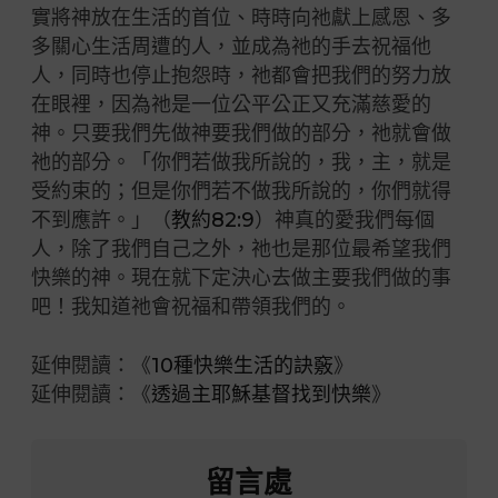
實將神放在生活的首位、時時向祂獻上感恩、多
多關心生活周遭的人，並成為祂的手去祝福他
人，同時也停止抱怨時，祂都會把我們的努力放
在眼裡，因為祂是一位公平公正又充滿慈愛的
神。只要我們先做神要我們做的部分，祂就會做
祂的部分。「你們若做我所說的，我，主，就是
受約束的；但是你們若不做我所說的，你們就得
不到應許。」（
教約82:9
）神真的愛我們每個
人，除了我們自己之外，祂也是那位最希望我們
快樂的神。現在就下定決心去做主要我們做的事
吧！我知道祂會祝福和帶領我們的。
延伸閱讀：《
10種快樂生活的訣竅
》
延伸閱讀：《
透過主耶穌基督找到快樂
》
留言處