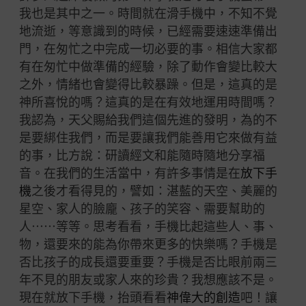
我也是其中之一。時間就在滑手機中，不知不覺
地流逝，等意識到的時候，已經需要速速準備出
門，在匆忙之中完成一切必要的事。相信大家都
有在匆忙中做準備的經驗，除了動作會變比較大
之外，情緒也會變得比較暴躁。但是，這真的是
神所喜悅的嗎？這真的是在有效地運用時間嗎？
我認為，天父賜給我們這個先進的發明，為的不
是要綁住我們，而是要讓我們能善用它來做有益
的事，比方說：研讀經文和能隨時隨地分享福
音。在我們的生活當中，有許多事情是在
放下手
機
之後才看得見的，譬如：湛藍的天空、美麗的
星空、家人的臉龐、孩子的笑容、需要幫助的
人⋯⋯等等。思考看看，手機比起這些人、事、
物，還要來的能為你帶來更多的快樂嗎？手機是
否比孩子的成長還要重要？手機是否比眼前兩三
年不見的朋友或家人來的珍貴？我想應該不是。
現在就放下手機，抬頭看看
神偉大的創造
吧！讓