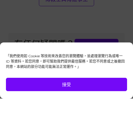
有任何疑問嗎？
請與我們聯絡
「我們使用如 Cookie 等技術來改善您的瀏覽體驗，並處理瀏覽行為或唯一
ID 等資料。若您同意，即可幫助我們提供最佳服務。若您不同意或之後撤回
同意，本網站的部分功能可能無法正常運作。」
接受
版權所有，保留一切權利。「後期聖徒的信仰+」
是由忠信的耶穌基督後期聖徒教會成員所管理的
獨立全球性平台。
本網站並非耶穌基督後期聖徒教會官方網站。
與我們聯絡
Privacy Policy
Cookie Policy