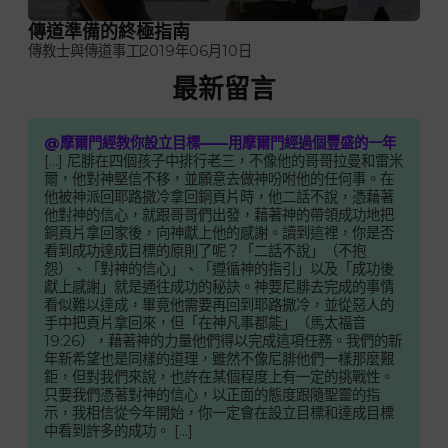
傳道準備的終極指南
傳教士與傳道事工
2019年06月10日
最新留言
@摩爾門經教你設立目標——用摩爾門經過個豐盛的一年
[…] 尼腓在四個孩子中排行老三，不像他的哥哥拉曼和雷米
爾，他對神堅信不移，並願意去做神吩咐他的任何事。在
他被神派回耶路撒冷拿回銅頁片時，他二話不說，憑藉著
他對神的信心，就跟哥哥們出發，藉著神的帶領成功地把
銅頁片拿回家後，向神獻上他的感謝。讀到這裡，你是否
看到成功達成目標的原則了呢？「二話不說」（不抱
怨）、「對神的信心」、「遵循神的指引」以及「成功後
獻上感謝」就是通往成功的秘訣。神要尼腓去完成的事情
看似難以達成，畢竟他需要再回到耶路撒冷，並從惡人的
手中把頁片拿回來，但「在神凡事都能」（馬太福音
19:26），藉著神的力量他們得以完成這項任務。我們的新
年新希望也是同樣的道理，雖然不像尼腓他們一樣那麼艱
鉅，但對我們來說，也許在某個程度上有一定的挑戰性。
只要我們憑著對神的信心，以正面的態度跟隨聖靈的指
示，我相信從今年開始，你一定會在設立目標和達成目標
中看到許多的成功。 […]