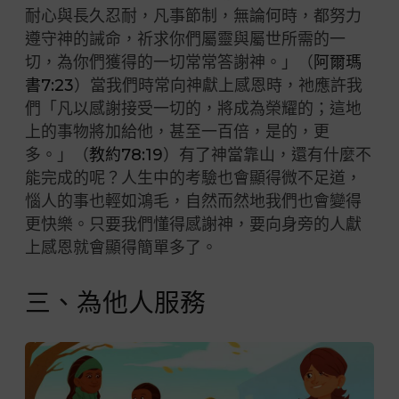
耐心與長久忍耐，凡事節制，無論何時，都努力
遵守神的誡命，祈求你們屬靈與屬世所需的一
切，為你們獲得的一切常常答謝神。」（
阿爾瑪
書7:23
）當我們時常向神獻上感恩時，祂應許我
們「凡以感謝接受一切的，將成為榮耀的；這地
上的事物將加給他，甚至一百倍，是的，更
多。」（
教約78:19
）有了神當靠山，還有什麼不
能完成的呢？人生中的考驗也會顯得微不足道，
惱人的事也輕如鴻毛，自然而然地我們也會變得
更快樂。只要我們懂得感謝神，要向身旁的人獻
上感恩就會顯得簡單多了。
三、為他人服務