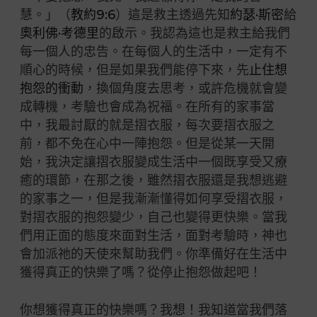
慧。」（
教約9:6
）這是救主透過先知
約瑟·斯密
給
奧利佛·考德里
的啟示。我認為這也是救主給我們
每一個人的忠告。在每個人的生活中，一定有不
順心的時候，但是如果我們能停下來，先
止住想
抱怨的衝動
，換個角度去思考，或許危機就會變
成轉機，考驗也會成為祝福。在所有的家事當
中，我最討厭的就是摺衣服，每次要摺衣服之
前，都不免在心中一陣抱怨。但是從某一天開
始，我決定讓摺衣服變成生活中一個既享受又療
癒的環節，在那之後，雖然摺衣服還是我想逃避
的家事之一，但是我漸漸懂得如何享受摺衣服，
對摺衣服的抱怨變少，自己也變得更快樂。當我
們用正面的態度來面對生活，面對考驗時，神也
會加派祂的天使來幫助我們。你準備好在生活中
獲得真正的快樂了嗎？從停止抱怨做起吧！
你想獲得真正的快樂嗎？我想！我知道當我們落