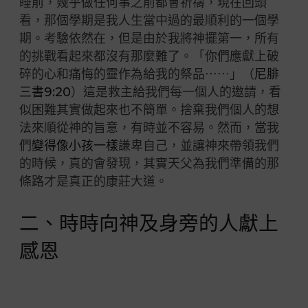
睡前，幾乎做任何事之前都會祈禱，現在回頭
看，那個學期是我人生當中過的最順利的一個學
期。考驗依然在，但是由於我將神擺第一，所有
的挑戰看起來都沒有那麼難了。「你們應獻上破
碎的心和痛悔的靈作為給我的祭品⋯⋯」（
尼腓
三書9:20
）這是救主給我們每一個人的邀請，看
似困難其實做起來也不簡單。捨棄我們個人的想
法來順從神的旨意，有時並不容易。然而，當我
們
變得像小孩一樣
謙卑自己，並讓神來帶領我們
的時候，真的會發現，其實天父為我們準備的那
條路才是真正的康莊大道。
二、時時向神及身旁的人獻上
感恩