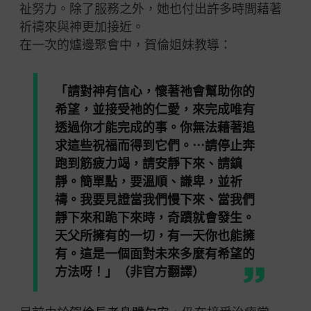
祉努力。除了服務之外，她也付出許多時間藉著
祈禱來與神更加接近。
在一次的爐邊聚會中，賀倫姐妹教導：
「請對神有信心，懷著祂會幫助你的
希望，並接受祂的仁愛，來完成唯有
透過你才能完成的事。你無法藉著追
求這些祝福而得到它們。⋯請停止奔
跑到筋疲力竭，請安靜下來、請鎮
靜。簡單點，要溫順、謙卑，並祈
禱。我要見證當我們慢下來、當我們
靜下來和跪下來時，奇蹟就會發生。
天父所擁有的一切，有一天你也能擁
有。這是一個面對未來多麼有希望的
方法呀！」（非官方翻譯）