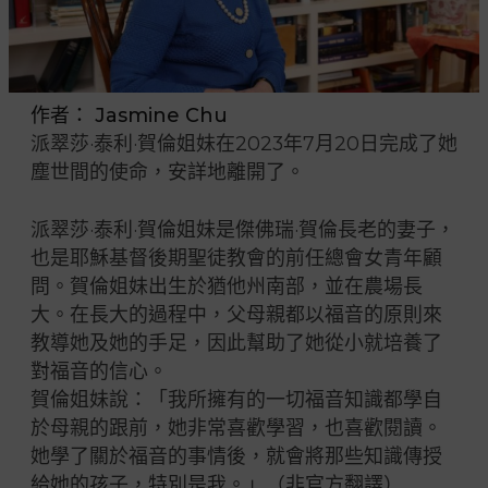
作者：
Jasmine Chu
派翠莎·泰利·賀倫姐妹在2023年7月20日完成了她
塵世間的使命，安詳地離開了。
派翠莎·泰利·賀倫姐妹是傑佛瑞·賀倫長老的妻子，
也是耶穌基督後期聖徒教會的前任總會女青年顧
問。賀倫姐妹出生於猶他州南部，並在農場長
大。在長大的過程中，父母親都以福音的原則來
教導她及她的手足，因此幫助了她從小就培養了
對福音的信心。
賀倫姐妹說：「我所擁有的一切福音知識都學自
於母親的跟前，她非常喜歡學習，也喜歡閱讀。
她學了關於福音的事情後，就會將那些知識傳授
給她的孩子，特別是我。」（非官方翻譯）