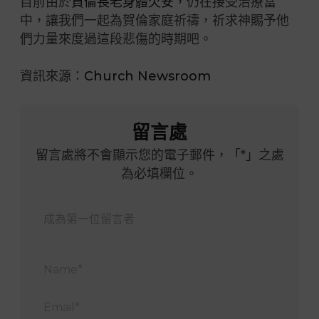
目前由於
賀倫長老身體欠安
，仍在接受治療當
中，讓我們一起為賀倫家庭祈禱，祈求神賜予他
們力量來度過這段悲傷的時期吧。
資訊來源：
Church Newsroom
留言處
留言處將不會顯示您的電子郵件，「*」之處
為必填欄位。
Name
Email