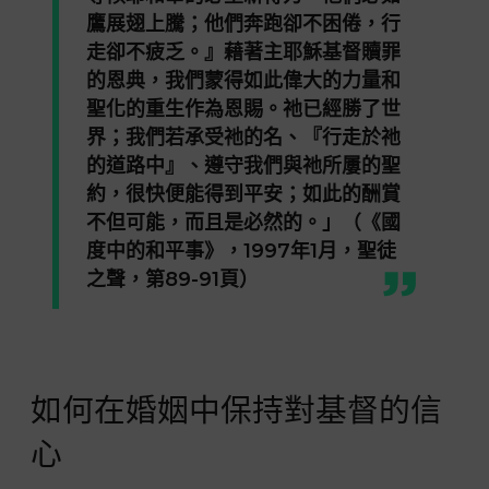
鷹展翅上騰；他們奔跑卻不困倦，行
走卻不疲乏。』藉著主耶穌基督贖罪
的恩典，我們蒙得如此偉大的力量和
聖化的重生作為恩賜。祂已經勝了世
界；我們若承受祂的名、『行走於祂
的道路中』、遵守我們與祂所屢的聖
約，很快便能得到平安；如此的酬賞
不但可能，而且是必然的。」（《國
度中的和平事》，1997年1月，聖徒
之聲，第89-91頁）
如何在婚姻中保持對基督的信
心