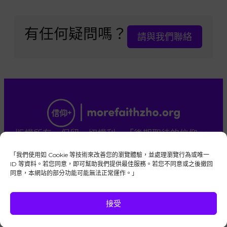
有任何疑問嗎？
請與我們聯絡
版權所有，保留一切權利。「後期聖徒的信仰+」
是由忠信的耶穌基督後期聖徒教會成員所管理的
「我們使用如 Cookie 等技術來改善您的瀏覽體驗，並處理瀏覽行為或唯一
獨立全球性平台。
ID 等資料。若您同意，即可幫助我們提供最佳服務。若您不同意或之後撤回
本網站並非耶穌基督後期聖徒教會官方網站。
同意，本網站的部分功能可能無法正常運作。」
與我們聯絡
Privacy Policy
Cookie Policy
接受