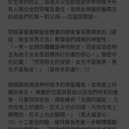
於生命的終止；這是天父在創造這世界時賦予所
有人類兒女的特權及責任，並將此神聖的義務交
託給我們的第一對父母──亞當與夏娃。
耶穌基督後期聖徒教會的總會會長團發表的《家
庭：致全世界文告》教導我們婚姻的神聖性：
「一男一女間的
婚姻
是神所制定，而家庭是造物
主為祂子女永恆目標所訂計畫的核心。」聖經中
也記載：「然而照主的安排，女也不是無男，男
也不是無女。」（哥林多前書11：11）
婚姻關係透過神所賦予的神聖權能，從地面上持
續到來生。 神應許亞當與夏娃以及他們所有的後
裔，只要保持忠信，便能擁有「天國的鑰匙： 凡
你在地上印證的，在天上也必印證，凡你在地上
解開的，在天上也必解開。」（馬太福音16：
19）十二使徒約翰．維特蘇長老進一步解釋婚姻