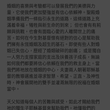
婚姻的喜樂與考驗都可以發展我們的美德與力
量，它使我們更加堅強並有信心依賴神。聖殿婚
姻準備我們一條指引永生的道路，這條道路上充
滿着幸福，犧牲與新生命的到來； 但也會有有荊
棘與挑戰，也會有面臨心愛的人離開世上的痛
苦。如何在今生對基督懷有絕對的信心是幫助我
們擁有永恆婚姻及超生的基石。即使有些人對婚
姻已失信心，歷經了婚姻破碎的創痛； 或是獨自
一人努力支撐家庭的支出及扶養孩子成長，無論
如何我們都要將信心依賴在我們的救主身上。當
我們將祂放在婚姻的中心，夫妻兩人朝著耶穌基
督的教導邁進並尋求智慧、希望、正直、及神性
時，神會展開祂的雙手並灌溉無限的祝福在婚姻
當中。
天父知道每個人的苦難與感受，如此才賜給我們
祂的獨生子耶穌基督來幫助我們。祂懂我們的