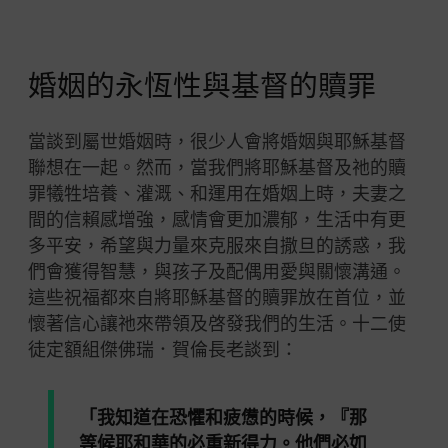
婚姻的永恆性與基督的贖罪
當談到屬世婚姻時，很少人會將婚姻與耶穌基督
聯想在一起。然而，當我們將耶穌基督及祂的贖
罪犧牲培養、灌溉、和運用在婚姻上時，夫妻之
間的信賴感增強，感情會更加濃郁，生活中有更
多平安，希望與力量來克服來自撒旦的誘惑，我
們會獲得智慧，與孩子及配偶用愛與關懷溝通。
這些祝福都來自將耶穌基督的贖罪放在首位，並
懷著信心讓祂來帶領及啓發我們的生活。十二使
徒定額組傑佛瑞．賀倫長老談到：
「我知道在恐懼和疲憊的時候，『那
等候耶和華的必重新得力。他們必如