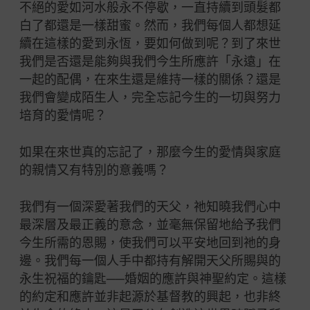
不絕的愛如河水般永不停歇，一直持續到頭髮都
白了都還是一樣甜蜜。然而，我們每個人都想延
續在這樣的愛到永恆，要如何做到呢？到了來世
我們是否還是能夠與我們今生所應許「永遠」在
一起的配偶，在來生還是維持一樣的關係？還是
我們會變成陌生人，完全忘記今生的一切與努力
培育的愛情呢？
如果在來世真的忘記了，那麼今生的愛情與家庭
的親情又有特別的意義嗎？
我們有一個深愛著我們的天父，祂知曉我們心中
最深層及最正義的意念，並毫無保留地給予我們
今生所需的恩賜，使我們可以平安地回到祂的身
邊。我們每一個人手中都持有解開天父所賜與的
永生祝福的鑰匙──婚姻的應許與神聖約定。這樣
的約定和應許並非起源於基督教的興起，也非終