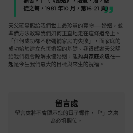
痛苦。」（《婚姻》，培道．潘，聖
徒之聲，1981 年10 月，第16-21 頁）
天父確實賜給我們世上最珍貴的寶物──婚姻，並
準備方法教導我們如何正直地走在這條道路上。
「任何成功都不能彌補家庭的失敗」，而家庭的
成功始於建立永恆婚姻的基礎。我很感謝天父賜
給我們機會瞭解永恆婚姻，能夠
與家庭永遠在一
起
是今生我們最大的目標與來生的祝福。
留言處
留言處將不會顯示您的電子郵件，「*」之處
為必填欄位。