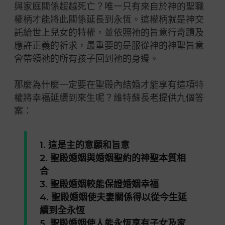
與家庭關係超越死亡？唯一只有來自於神的聖職
權柄才能將此關係延長到永恆。這權柄就是神交
託給世上兒女的特權，並依照祂的旨意行奇蹟及
應許正義的祈求，最重要的是服從神的神聖旨意
會帶領祂的所有孩子回到祂的身邊。
那麼為什麼一定要在聖殿內結婚才能享有這項特
權將幸福延續到來生呢？維特蘇長老提供九個答
案：
1. 這是主的意願和旨意
2. 聖殿婚姻與婚姻聖約的神聖本質相
合
3. 聖殿婚姻較能保證婚姻幸福
4. 聖殿婚姻使夫妻關係得以從今生延
續到全永恆
5. 聖殿婚姻使人能永恆享有子女及家