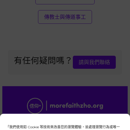
傳教士與傳道事工
有任何疑問嗎？
請與我們聯絡
版權所有，保留一切權利。「後期聖徒的信仰+」
是由忠信的耶穌基督後期聖徒教會成員所管理的
「我們使用如 Cookie 等技術來改善您的瀏覽體驗，並處理瀏覽行為或唯一