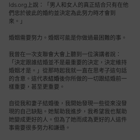
lds.org上說：「男人和女人的真正結合只有在他
們忠於彼此的婚約並決定為此努力時才會到
來。」
婚姻需要努力。婚姻可能是你做過最困難的事。
我曾在一次支聯會大會上聽到一位演講者說：
「決定跟誰結婚並不是最重要的決定，決定維持
婚姻才是。」從那時起我就一直在思考
了
這句話
的含意。這代表
結婚
後你所做的一切跟結婚前一
樣重要，甚至更重要。
自從我和妻子結婚後，我開始發現一些從來沒發
現的自己缺點。她幫助我進步，我希望我也幫助
她變成更好的人。但為了她而成為更好的人這件
事需要很多努力和謙遜。