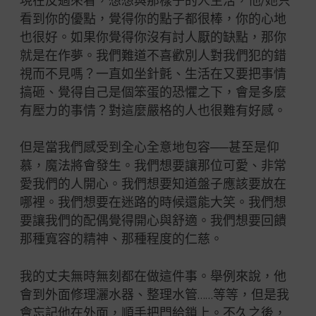
現在反過來看，想想與那樣子的人生活，他/她只
看到你的優點，覺得你的點子都很棒，你的心地
也很好。如果你覺得你沒有討人厭的缺點，那你
就是在作夢。我們難道不喜歡別人對我們犯的錯
視而不見嗎？一直如坐針氈、生活在又要把事情
搞砸、覺得自己是個笨蛋的恐懼之下，會是多麼
有壓力的事情？對這麼嚴格的人也很難有好感。
但是當我們感受到全心全意地包容──甚至是仰
慕，魔法將會發生。我們想要讓那位可愛、非常
愛我們的人開心。我們想要知道盤子應該要放在
哪裡。我們想要在迷路的時候還能大笑。我們想
要讓我們的配偶覺得開心與舒適。我們想要回饋
那種寬容的精神、那種程度的仁慈。
我的丈夫無時無刻都在做這件事。舉例來說，他
會到外面修理灑水器、整理水管……等等，但是我
會忘記他在外面，順手把門給鎖上。不久之後，