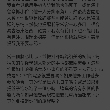
我會看見他用手勢告訴我他快渴死了，或是演出
警察抓小偷（他一人分飾兩角），然後我會開始
大笑。他很容易原諒那些可能會讓許多人氣得跳
腳的事情。然後他提醒我常常會一心多用，很容
易會忘東忘西。確實，我沒有藉口，也不能用我
有專注力問題來搪塞，但是他很快就原諒，甚至
提醒我不要忘記。
當一個將心比心，並把批評轉為讚美的配偶，猜
猜怎的？你學到大部分的事情都無關緊要，這些
堆積如山的雞毛蒜皮小事真的不重要。去看5：45
或是6：30的電影很重要嗎？如果他穿工作鞋去
參加晚會，真的就是世界末日了嗎？或是如果她
把盤子泡水泡了一個小時，這真的會有永恆的影
響力嗎？如果他想要現在把嬰兒車折疊起來，那
真的會搞砸你們的旅程嗎？