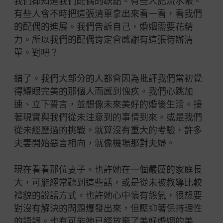
我們都知道我們配偶的缺點。有些人記流水帳。
有些人會不時把這張清單拿出來看一看，看我們
的配偶的進展。我們告訴自己，婚姻需要花精
力。所以我們的配偶肯定會感謝有這張待辦清
單。對吧？
錯了。我們大部分的人都會因為批評我們當初覺
得耀眼完美的那個人而感到愧疚。我們心跳加
速、立下誓言，並想像未來美好的婚後生活。接
著現實與我們從未注意到的事情到來。或是我們
從未經歷過的挑戰。就算沒有重大的考驗，許多
夫妻開始惡言相向，就像機場那對夫婦。
現在看看那位妻子。也許她在一個嚴厲的家庭長
大，可能經常聽到這些話，或是從未被教導比較
禮貌的說話方式。也許她心中懷有怨氣，很想要
對沒有解決的問題爆發出來，但壓抑著保持理性
的語調。也有可能她已經放棄了美好婚姻的美