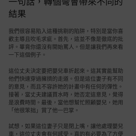
一句話，轉個彎會帶來不同的
結果
我們很容易陷入這種挑剔的陷阱，特別是當你喜
歡主導且吹毛求疵。首先，這並不像是徹底的批
評。畢竟你還沒有開始罵人。但是讓我們再來看
一下這個例子。
這位丈夫決定要把嬰兒車折起來。這其實能幫助
他們快速穿過擁擠的走道。但是這位妻子有不同
的意見，而且不容許她的計畫中有任何的彈性。
接著，當丈夫建議買水時，她否定這意見，覺得
是浪費時間。最後，當他想幫忙照顧嬰兒，她用
「他很笨拙」賞了他一巴掌。
試想，如果這位妻子只是閉上嘴，讓他處理嬰兒
車，這位丈夫會有何感受。真的有必要為了方便