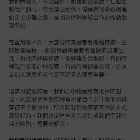
我們每個人，不分國界，都喜歡被感激。
仁慈
溫
暖我們的心，尊重建立關係。但是有很多婚姻開
始走上災難之路，是因為這種團結合作的觀點受
到忽視。
在蜜月後不久，大部分的夫妻都會開始持續一生
的反覆過程──調適每對夫妻都會面對的日常生
活，包括嗜好與怪癖、偏好與生活型態。有的時
候我們會開心地探索，有的時候卻要交戰，並決
定別人怎麼折毛巾是不是真的那麼重要。
但無可避免的是，我們心中總是會有批評的想
法。她怎麼會喜歡這種電視節目？為什麼他那樣
穿襪子？很快地，所有和我們做事情不同的方式
都是錯的。我們決定這些差異是造成我們平靜生
活的缺陷，需要去解決。