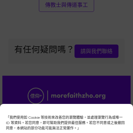
傳教士與傳道事工
有任何疑問嗎？
請與我們聯絡
版權所有，保留一切權利。「後期聖徒的信仰+」
是由忠信的耶穌基督後期聖徒教會成員所管理的
「我們使用如 Cookie 等技術來改善您的瀏覽體驗，並處理瀏覽行為或唯一
獨立全球性平台。
ID 等資料。若您同意，即可幫助我們提供最佳服務。若您不同意或之後撤回
同意，本網站的部分功能可能無法正常運作。」
本網站並非耶穌基督後期聖徒教會官方網站。